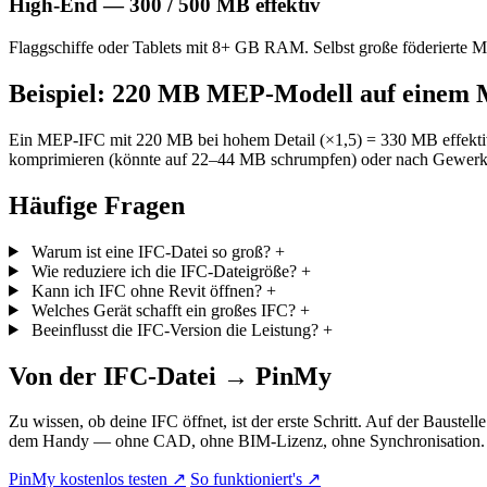
High-End — 300 / 500 MB effektiv
Flaggschiffe oder Tablets mit 8+ GB RAM. Selbst große föderierte Mo
Beispiel: 220 MB MEP-Modell auf einem 
Ein MEP-IFC mit 220 MB bei hohem Detail (×1,5) = 330 MB effektiv. 
komprimieren (könnte auf 22–44 MB schrumpfen) oder nach Gewerk 
Häufige Fragen
Warum ist eine IFC-Datei so groß?
+
Wie reduziere ich die IFC-Dateigröße?
+
Kann ich IFC ohne Revit öffnen?
+
Welches Gerät schafft ein großes IFC?
+
Beeinflusst die IFC-Version die Leistung?
+
Von der IFC-Datei → PinMy
Zu wissen, ob deine IFC öffnet, ist der erste Schritt. Auf der Baustel
dem Handy — ohne CAD, ohne BIM-Lizenz, ohne Synchronisation. E
PinMy kostenlos testen
↗
So funktioniert's
↗