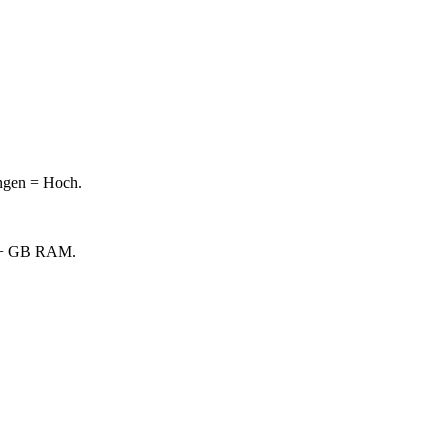
ungen = Hoch.
t 8+ GB RAM.