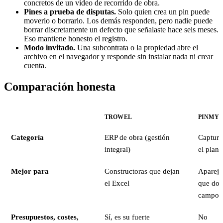
concretos de un vídeo de recorrido de obra.
Pines a prueba de disputas.
Solo quien crea un pin puede
moverlo o borrarlo. Los demás responden, pero nadie puede
borrar discretamente un defecto que señalaste hace seis meses.
Eso mantiene honesto el registro.
Modo invitado.
Una subcontrata o la propiedad abre el
archivo en el navegador y responde sin instalar nada ni crear
cuenta.
Comparación honesta
TROWEL
PINMY
Categoría
ERP de obra (gestión
Captura
integral)
el plano
Mejor para
Constructoras que dejan
Apareja
el Excel
que do
campo
Presupuestos, costes,
Sí, es su fuerte
No