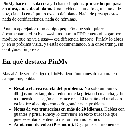
PinMy hace una sola cosa y la hace simple:
capturar lo que pasa
en obra, anclado al plano.
Una incidencia, una foto, una nota de
voz, clavada en el punto exacto del plano. Nada de presupuestos,
nada de certificaciones, nada de nóminas.
Para un aparejador o un equipo pequeño que solo quiere
documentar la obra bien —sin montar un ERP entero ni pagar por
módulos que no va a usar— esa diferencia importa. PinMy lo abres
y, en la próxima visita, ya estás documentando. Sin onboarding, sin
configuración previa.
En qué destaca PinMy
Más allá de ser más ligero, PinMy tiene funciones de captura en
campo muy cuidadas:
Resalta el área exacta del problema.
No solo un punto:
dibujas un rectángulo alrededor de la grieta o la mancha, y lo
redimensionas según el alcance real. El tamaño del resaltado
ya le dice al equipo cómo de grande es el problema.
Notas de voz transcritas en más de 20 idiomas.
Hablas con
guantes y prisa; PinMy lo convierte en texto buscable que
puedes editar si entendió mal un término técnico.
Anotación de vídeo (Premium).
Deja pines en momentos