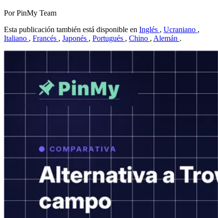
Por PinMy Team
Esta publicación también está disponible en
Inglés
,
Ucraniano
,
Italiano
,
Francés
,
Japonés
,
Portugués
,
Chino
,
Alemán
.