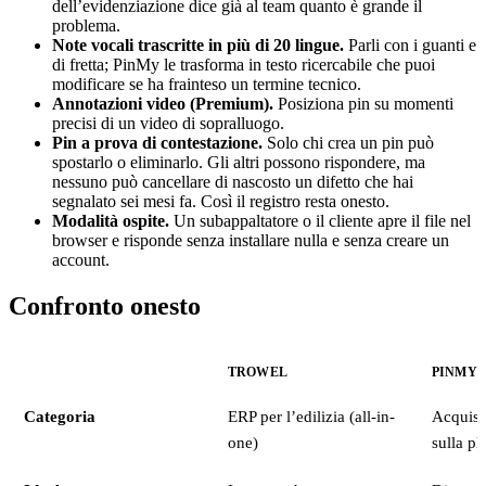
dell’evidenziazione dice già al team quanto è grande il
problema.
Note vocali trascritte in più di 20 lingue.
Parli con i guanti e
di fretta; PinMy le trasforma in testo ricercabile che puoi
modificare se ha frainteso un termine tecnico.
Annotazioni video (Premium).
Posiziona pin su momenti
precisi di un video di sopralluogo.
Pin a prova di contestazione.
Solo chi crea un pin può
spostarlo o eliminarlo. Gli altri possono rispondere, ma
nessuno può cancellare di nascosto un difetto che hai
segnalato sei mesi fa. Così il registro resta onesto.
Modalità ospite.
Un subappaltatore o il cliente apre il file nel
browser e risponde senza installare nulla e senza creare un
account.
Confronto onesto
TROWEL
PINMY
Categoria
ERP per l’edilizia (all-in-
Acquisi
one)
sulla pl