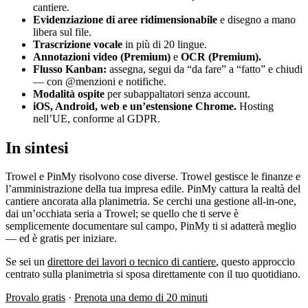
cantiere.
Evidenziazione di aree ridimensionabile
e disegno a mano
libera sul file.
Trascrizione vocale
in più di 20 lingue.
Annotazioni video (Premium)
e
OCR (Premium).
Flusso Kanban:
assegna, segui da “da fare” a “fatto” e chiudi
— con @menzioni e notifiche.
Modalità ospite
per subappaltatori senza account.
iOS, Android, web e un’estensione Chrome.
Hosting
nell’UE, conforme al GDPR.
In sintesi
Trowel e PinMy risolvono cose diverse. Trowel gestisce le finanze e
l’amministrazione della tua impresa edile. PinMy cattura la realtà del
cantiere ancorata alla planimetria. Se cerchi una gestione all-in-one,
dai un’occhiata seria a Trowel; se quello che ti serve è
semplicemente documentare sul campo, PinMy ti si adatterà meglio
— ed è gratis per iniziare.
Se sei un
direttore dei lavori o tecnico di cantiere
, questo approccio
centrato sulla planimetria si sposa direttamente con il tuo quotidiano.
Provalo gratis
·
Prenota una demo di 20 minuti