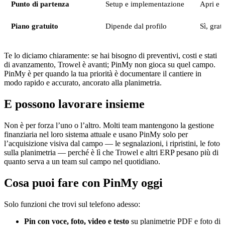
Punto di partenza
Setup e implementazione
Apri e 
Piano gratuito
Dipende dal profilo
Sì, grat
Te lo diciamo chiaramente: se hai bisogno di preventivi, costi e stati
di avanzamento, Trowel è avanti; PinMy non gioca su quel campo.
PinMy è per quando la tua priorità è documentare il cantiere in
modo rapido e accurato, ancorato alla planimetria.
E possono lavorare insieme
Non è per forza l’uno o l’altro. Molti team mantengono la gestione
finanziaria nel loro sistema attuale e usano PinMy solo per
l’acquisizione visiva dal campo — le segnalazioni, i ripristini, le foto
sulla planimetria — perché è lì che Trowel e altri ERP pesano più di
quanto serva a un team sul campo nel quotidiano.
Cosa puoi fare con PinMy oggi
Solo funzioni che trovi sul telefono adesso:
Pin con voce, foto, video e testo
su planimetrie PDF e foto di