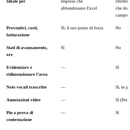
Ideale per
Imprese che
Direttor
abbandonano Excel
che doc
campo
Preventivi, costi,
Sì, il suo punto di forza
No
fatturazione
Stati di avanzamento,
Sì
No
ore
Evidenziare e
—
Sì
ridimensionare l’area
Note vocali trascritte
—
Sì, in p
Annotazioni video
—
Sì (Pre
Pin a prova di
—
Sì
contestazione