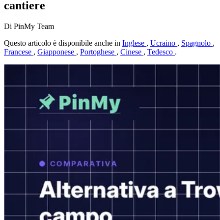
cantiere
Di PinMy Team
Questo articolo è disponibile anche in
Inglese
,
Ucraino
,
Spagnolo
,
Francese
,
Giapponese
,
Portoghese
,
Cinese
,
Tedesco
.