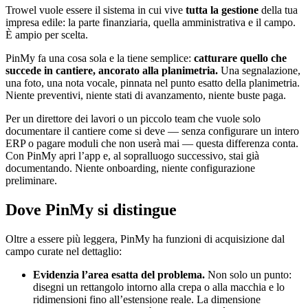
Trowel vuole essere il sistema in cui vive
tutta la gestione
della tua
impresa edile: la parte finanziaria, quella amministrativa e il campo.
È ampio per scelta.
PinMy fa una cosa sola e la tiene semplice:
catturare quello che
succede in cantiere, ancorato alla planimetria.
Una segnalazione,
una foto, una nota vocale, pinnata nel punto esatto della planimetria.
Niente preventivi, niente stati di avanzamento, niente buste paga.
Per un direttore dei lavori o un piccolo team che vuole solo
documentare il cantiere come si deve — senza configurare un intero
ERP o pagare moduli che non userà mai — questa differenza conta.
Con PinMy apri l’app e, al sopralluogo successivo, stai già
documentando. Niente onboarding, niente configurazione
preliminare.
Dove PinMy si distingue
Oltre a essere più leggera, PinMy ha funzioni di acquisizione dal
campo curate nel dettaglio:
Evidenzia l’area esatta del problema.
Non solo un punto:
disegni un rettangolo intorno alla crepa o alla macchia e lo
ridimensioni fino all’estensione reale. La dimensione