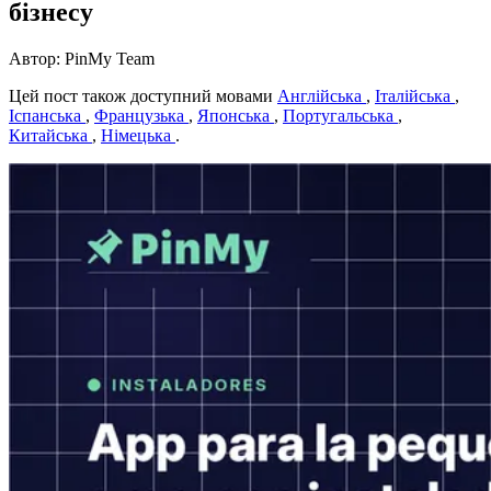
бізнесу
Автор: PinMy Team
Цей пост також доступний мовами
Англійська
,
Італійська
,
Іспанська
,
Французька
,
Японська
,
Португальська
,
Китайська
,
Німецька
.