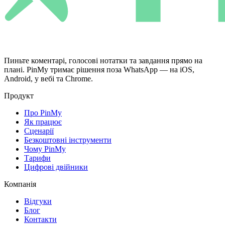
Пиньте коментарі, голосові нотатки та завдання прямо на
плані. PinMy тримає рішення поза WhatsApp — на iOS,
Android, у вебі та Chrome.
Продукт
Про PinMy
Як працює
Сценарії
Безкоштовні інструменти
Чому PinMy
Тарифи
Цифрові двійники
Компанія
Відгуки
Блог
Контакти