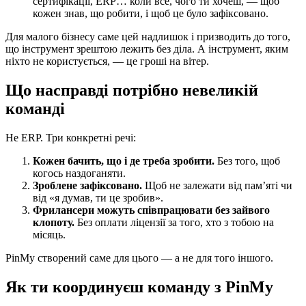
сертифікації, ERP… коли все, чого ти хочеш, — щоб
кожен знав, що робити, і щоб це було зафіксовано.
Для малого бізнесу саме цей надлишок і призводить до того,
що інструмент зрештою лежить без діла. А інструмент, яким
ніхто не користується, — це гроші на вітер.
Що насправді потрібно невеликій
команді
Не ERP. Три конкретні речі:
Кожен бачить, що і де треба зробити.
Без того, щоб
когось наздоганяти.
Зроблене зафіксовано.
Щоб не залежати від пам’яті чи
від «я думав, ти це зробив».
Фрилансери можуть співпрацювати без зайвого
клопоту.
Без оплати ліцензії за того, хто з тобою на
місяць.
PinMy створений саме для цього — а не для того іншого.
Як ти координуєш команду з PinMy