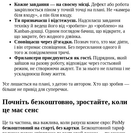
Кожне завдання — на своєму місці.
Дефект або робота
закріплюється піном у точній точці на плані. Не «камера
біля входу», а пін біля входу.
Ти призначаєш і відстежуєш.
Надсилаєш завдання
техніку й ведеш його від «зробити» до «зроблено» на
Kanban-дошці. Одним поглядом бачиш, що відкрите, а
що закрите, без жодного дзвінка.
Сповіщаєш через @згадки.
Познач того, хто має діяти,
і він отримає сповіщення. Без пересилання одного й
того ж повідомлення тричі.
Фрилансери приєднуються як гості.
Підрядник, який
зайшов на разову роботу, відповідає через гостьовий
режим, не створюючи акаунт. Ти за нього не платиш і не
ускладнюєш йому життя.
Усе лишається на плані, з датою та автором. Хто що зробив —
більше не привід для суперечки.
Почніть безкоштовно, зростайте, коли
це має сенс
Це та частина, яка важлива, коли рахуєш кожне євро: PinMy
безкоштовний на старті, без картки
. Безкоштовний тариф