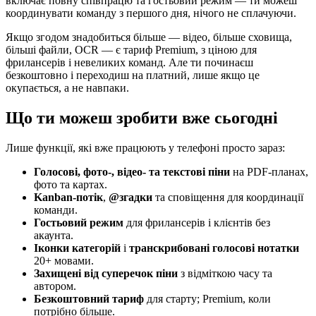
включає повну співпрацю та гостьовий режим — ти можеш
координувати команду з першого дня, нічого не сплачуючи.
Якщо згодом знадобиться більше — відео, більше сховища,
більші файли, OCR — є тариф Premium, з ціною для
фрилансерів і невеликих команд. Але ти починаєш
безкоштовно і переходиш на платний, лише якщо це
окупається, а не навпаки.
Що ти можеш зробити вже сьогодні
Лише функції, які вже працюють у телефоні просто зараз:
Голосові, фото-, відео- та текстові піни
на PDF-планах,
фото та картах.
Kanban-потік
,
@згадки
та сповіщення для координації
команди.
Гостьовий режим
для фрилансерів і клієнтів без
акаунта.
Іконки категорій
і
транскрибовані голосові нотатки
20+ мовами.
Захищені від суперечок піни
з відміткою часу та
автором.
Безкоштовний тариф
для старту; Premium, коли
потрібно більше.