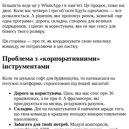
Більшість веде це у WhatsApp і в пам’яті. Це працює, поки вас
двоє. Коли вас четверо і три об’єкти йдуть одночасно — все
розвалюється. А рішення, яке пропонує ринок, зазвичай «ще
одна програма»: дорога, складна, створена для великих
підрядників, з ціною за користувача, яка не має сенсу для
бізнесу твого розміру.
Ця сторінка — про те, як координувати свою невелику
команду, не потрапляючи в цю пастку.
Проблема з «корпоративними»
інструментами
Коли ти шукаєш софт для будівництва, ти натикаєшся на
потужні платформи, спроєктовані під інший масштаб:
Дорого за користувача.
Ціна, яка має сенс при 30
працівниках, а не при 4. А фрилансери, які
приєднуються на місяць, роздувають рахунок.
Складно.
Дні на налаштування й навчання заради того,
що твоя команда в кращому випадку використовуватиме
наполовину.
Забагато для твоїх потреб.
Модулі кошторисів,