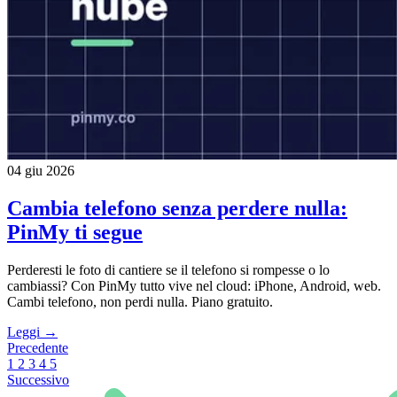
04 giu 2026
Cambia telefono senza perdere nulla:
PinMy ti segue
Perderesti le foto di cantiere se il telefono si rompesse o lo
cambiassi? Con PinMy tutto vive nel cloud: iPhone, Android, web.
Cambi telefono, non perdi nulla. Piano gratuito.
Leggi →
Precedente
1
2
3
4
5
Successivo