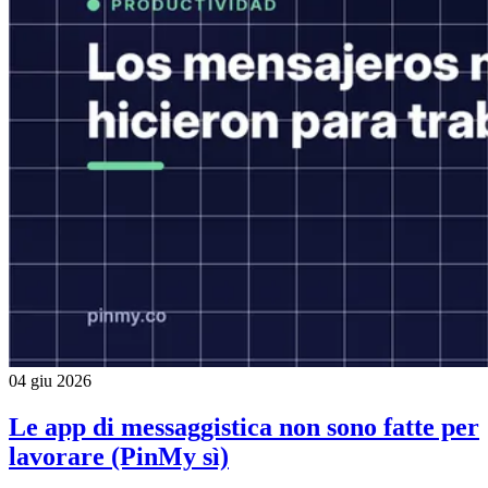
04 giu 2026
Le app di messaggistica non sono fatte per
lavorare (PinMy sì)