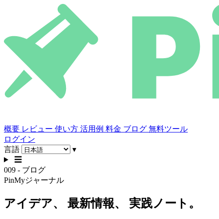
概要
レビュー
使い方
活用例
料金
ブログ
無料ツール
ログイン
言語
▾
☰
009 - ブログ
PinMyジャーナル
アイデア、
最新情報、
実践ノート。